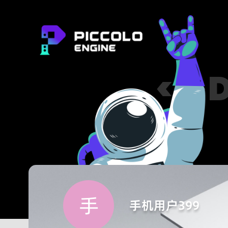
</>
手
手机用户399