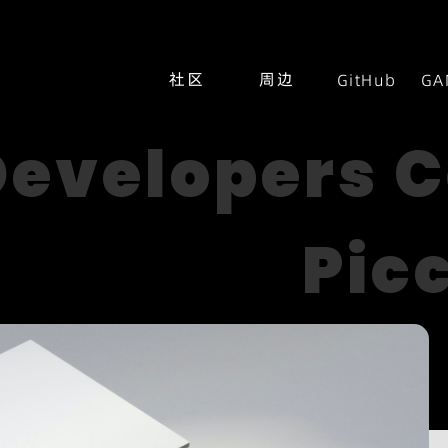
社区
周边
GitHub
GA
Developers
Pic